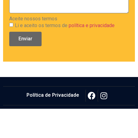
Aceite nossos termos
Li e aceito os termos de
política e privacidade
Enviar
Política de Privacidade
© Eletrel Elétrica e Telecom, Todos os direitos reservados.
Feito com
por
Juca Bonini